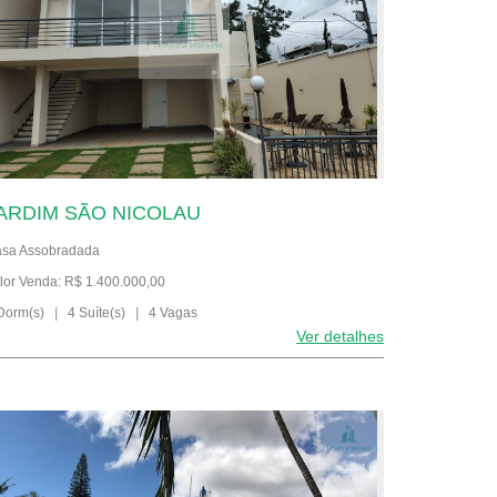
ARDIM SÃO NICOLAU
sa Assobradada
lor Venda: R$ 1.400.000,00
Dorm(s)
|
4 Suíte(s)
|
4 Vagas
Ver detalhes