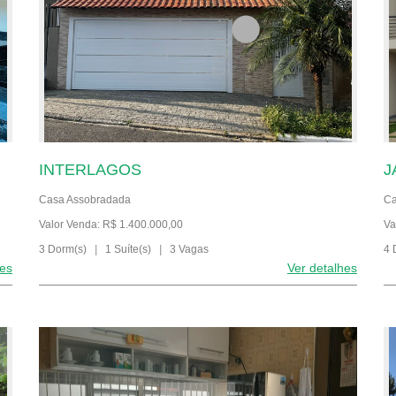
INTERLAGOS
J
Casa Assobradada
Ca
Valor Venda: R$ 1.400.000,00
Va
3 Dorm(s)
|
1 Suíte(s)
|
3 Vagas
4 
hes
Ver detalhes