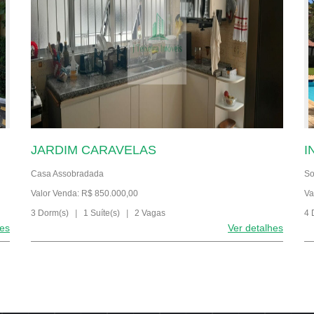
JARDIM CARAVELAS
I
Casa Assobradada
So
Valor Venda: R$ 850.000,00
Va
3 Dorm(s)
|
1 Suíte(s)
|
2 Vagas
4 
hes
Ver detalhes