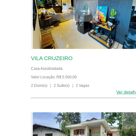
VILA CRUZEIRO
Casa Assobradada
Valor Locação: R$ 5.500,00
2 Dorm(s)
|
2 Suíte(s)
|
2 Vagas
Ver detal