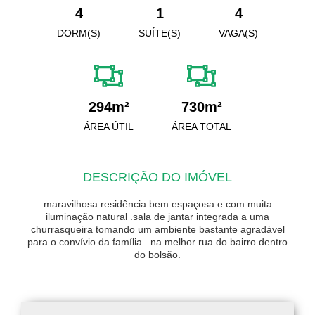
4
1
4
DORM(S)
SUÍTE(S)
VAGA(S)
294m²
730m²
ÁREA ÚTIL
ÁREA TOTAL
DESCRIÇÃO DO IMÓVEL
maravilhosa residência bem espaçosa e com muita
iluminação natural .sala de jantar integrada a uma
churrasqueira tomando um ambiente bastante agradável
para o convívio da família...na melhor rua do bairro dentro
do bolsão.