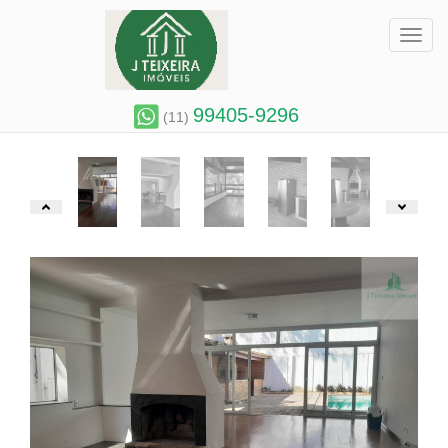
Toggl
99405-9296
(11)