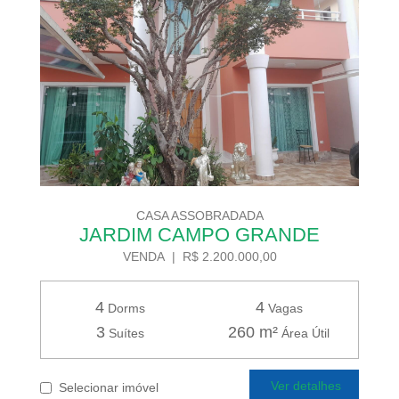
CASA ASSOBRADADA
JARDIM CAMPO GRANDE
VENDA | R$ 2.200.000,00
4
4
Dorms
Vagas
3
260 m²
Suítes
Área Útil
Ver detalhes
Selecionar imóvel