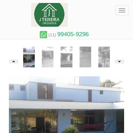
Toggl
99405-9296
(11)